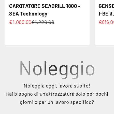
CAROTATORE SEADRILL 1800 -
GENSE
SEA Technology
I-BE 3,
Prezzo scontato
Prezzo
Prezzo
€1.060,00
€1.220,00
€816,0
Noleggio
Noleggia oggi, lavora subito!
Hai bisogno di un’attrezzatura solo per pochi
giorni o per un lavoro specifico?