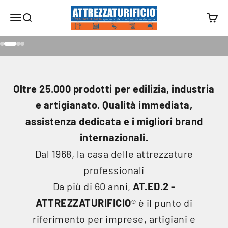
Vai al contenuto
Attrezzaturificio
Menù
Cerca
Carr
Vai all'articolo 1
Vai all'articolo 2
Vai all'articolo 3
Vai all'articolo 4
Oltre 25.000 prodotti per edilizia, industria
e artigianato. Qualità immediata,
assistenza dedicata e i migliori brand
internazionali.
Dal 1968, la casa delle attrezzature
professionali
Da più di 60 anni,
AT.ED.2 -
ATTREZZATURIFICIO
® è il punto di
riferimento per imprese, artigiani e