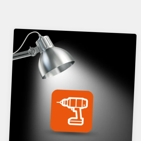
Con la nostra
disponibilità immediata a
magazzino
, il tuo lavoro non si ferma mai.
Scopri di più