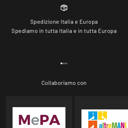
Spedizione Italia e Europa
Spediamo in tutta Italia e in tutta Europa
Vai all'articolo 1
Vai all'articolo 2
Vai all'articolo 3
Vai all'articolo 4
Collaboriamo con