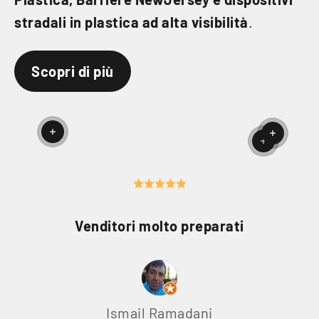
stradali in plastica ad alta visibilità
.
Scopri di più
Per saperne di più
Per sap
Per saper
Venditori molto preparati
Ismail Ramadani